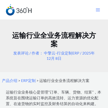
跳
Post
MAI
至
navigation
MEN
内
容
运输行业全业务流程解决方
案
发表评论
/ 作者：
中擎云-行业定制ERP
/
2025年
12月 8日
产品介绍
>
ERP定制
>
运输行业全业务流程解决方案
运输行业业务核心是管理“订单、车辆、货物、结算”，本
系统旨在围绕运输订单的高效流转、运力资源的优化配
置、在途货物的实时监控及财务结算的自动化来构建。