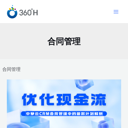
跳
MAI
至
MEN
内
容
合同管理
合同管理